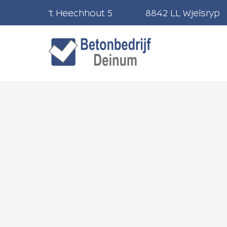
’t Heechhout 5
8842 LL Wjelsryp