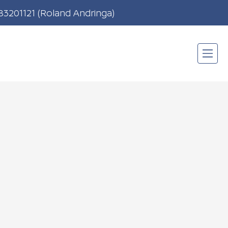
83201121
(Roland Andringa)