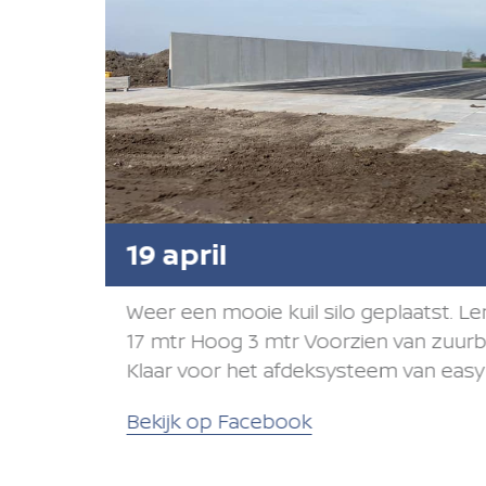
19 april
Weer een mooie kuil silo geplaatst. L
17 mtr Hoog 3 mtr Voorzien van zuurbe
Klaar voor het afdeksysteem van easy 
Bekijk op Facebook