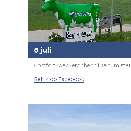
6 juli
ComfortKoe/BetonbedrijfDeinum steu
Bekijk op Facebook