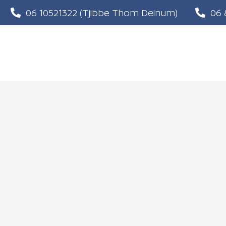
06 10521322
(Tjibbe Thom Deinum)
06 