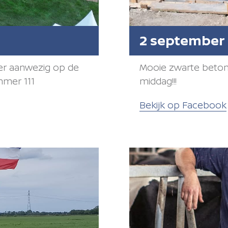
2 september
r aanwezig op de
Mooie zwarte beton
mmer 111
middag!!!
Bekijk op Facebook