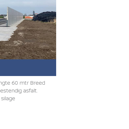
8 december
engte 60 mtr Breed
Weer twee melkrobo
stendig asfalt.
Gemaakt door Beto
silage
Compleet project inc
Bekijk op Facebook