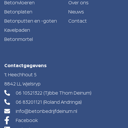
Betonvloeren
Over ons
Betonplaten
Nieuws
Betonputten en -goten
Contact
Kavelpaden
Betonmortel
Contactgegevens
’t Heechhout 5
8842 LL Wjelsryp
06 10521322
(Tjibbe Thom Deinum)
06 83201121
(Roland Andringa)
info@betonbedrijfdeinum.nl
Facebook