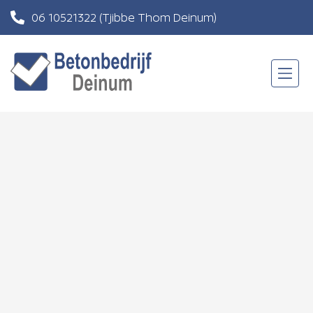
06 10521322
(Tjibbe Thom Deinum)
06 83201121
(Roland Andringa)