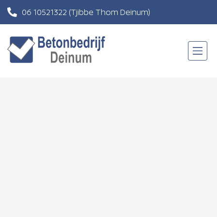
06 10521322
(Tjibbe Thom Deinum)
06 83201121
(Roland Andringa)